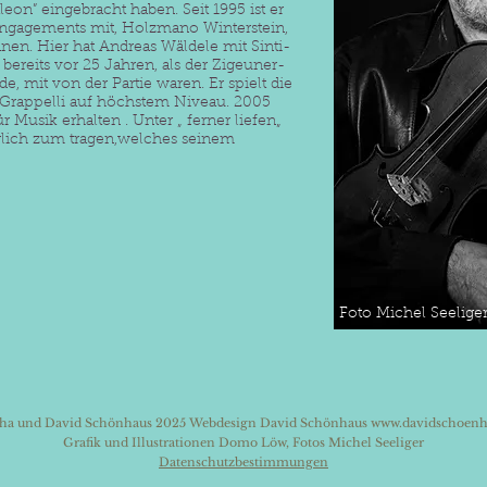
on” eingebracht haben. Seit 1995 ist er
 Engagements mit, Holzmano Winterstein,
nen. Hier hat Andreas Wäldele mit Sinti-
reits vor 25 Jahren, als der Zigeuner-
, mit von der Partie waren. Er spielt die
 Grappelli auf höchstem Niveau. 2005
r Musik erhalten . Unter „ ferner liefen„
lich zum tragen,welches seinem
Foto Michel Seelige
ha und David Schönhaus 2025 Webdesign David Schönhaus
www.davidschoenh
Grafik und Illustrationen Domo Löw, Fotos Michel Seeliger
Datenschutzbestimmungen