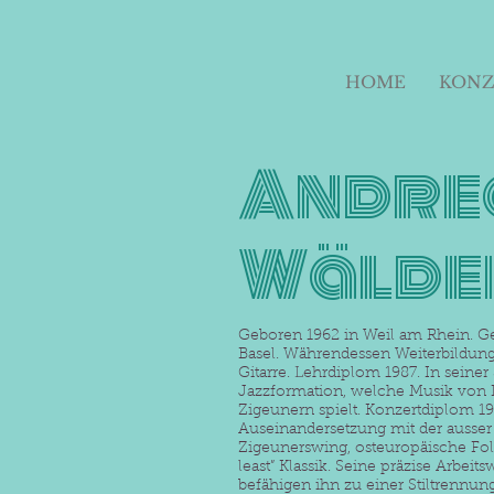
HOME
KONZ
Andre
Wälde
Geboren 1962 in Weil am Rhein. G
Basel. Währendessen Weiterbildung
Gitarre. Lehrdiplom 1987. In seiner S
Jazzformation, welche Musik von
Zigeunern spielt. Konzertdiplom 19
Auseinandersetzung mit der ausser 
Zigeunerswing, osteuropäische Folk
least” Klassik. Seine präzise Arbei
befähigen ihn zu einer Stiltrennun