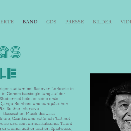
ERTE
BAND
CDS
PRESSE
BILDER
VID
as
le
eigenstudium bei Radovan Lorkovic in
 in Generalbassbegleitung auf der
tudienzeit leitet er seine erste
 Django Reinhard und europäischen
93. Seither intensive
-klassischen Musik des Jazz,
lore, Czardas und natürlich “last not
tsweise und sein urmusikalisches Talent
g und einer authentischen Spielweise,