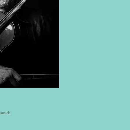
r
aus.ch