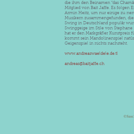
die ihm den Beinamen “das Chamäle
Mitglied von Bait Jaffe. Es folgen
Armin Heitz, um nur einige zu nen
Musikern zusammengefunden, die be
Swing in Deutschland populär wurde
Swinggeige im Stile von Stephane
hat er den Markgräfler Kunstpreis fü
kommt sein Mandolinenspiel natür
Geigenspiel in nichts nachsteht.
www.andreaswaeldele.de.tl
andreas@baitjaffe.ch
©Sasc