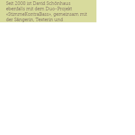
Seit 2008 ist David Schönhaus
ebenfalls mit dem Duo-Projekt
«StimmeKontraBass», gemeinsam mit
der Sängerin, Texterin und
Schauspielerin Franziska Maria von Arb
anzutreffen.
David Schönhaus spielt seit 2010
exklusiv «Sonores» handgefertigte
Saiten von Gerold Genßler, Berlin.
Sein Bass ist aus Paris (ca. 1870) und
wird von
Paul Pedrazzini
,
Kontrabassbauer in Basel in Stand
gehalten.
www.davidschoenhaus.ch
www.stimmekontrabass.ch
david@baitjaffe.ch
©Sascha und David Schönhaus 2025 Webdesign David Schönhaus
www.davidschoenhaus.ch
Grafik und Illustrationen Domo Löw, Fotos Michel Seeliger
Datenschutzbestimmungen